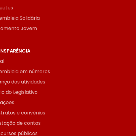
uetes
embleia Solidária
lamento Jovem
NSPARÊNCIA
ial
embleia em números
anço das atividades
io do Legislativo
itações
tratos e convênios
stação de contas
cursos públicos