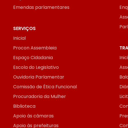
Emendas parlamentares
Enq
Ass
Par
SERVIÇOS
Inicial
Procon Assembleia
TRA
Espaço Cidadania
Inic
Escola do Legislativo
Ass
Ouvidoria Parlamentar
Bal
Comissão de Ética Funcional
Diár
Procuradoria da Mulher
Lic
Biblioteca
Con
Apoio às câmaras
Pre
Apoio às prefeituras
Con