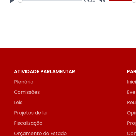
04:22
Play
Mute
ATIVIDADE PARLAMENTAR
PAR
Plenário
Inic
Comissões
Eve
Leis
Reu
Projetos de lei
Opi
Fiscalização
Pro
Orçamento do Estado
Con