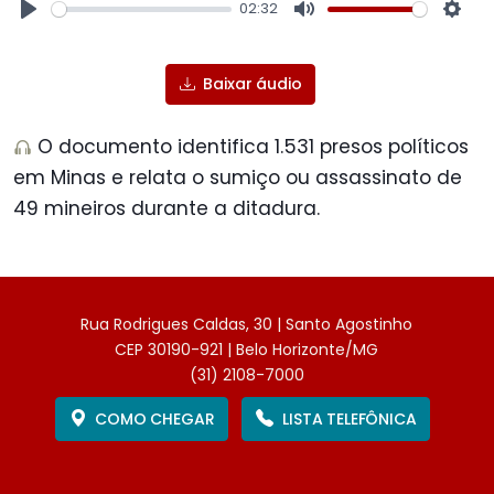
02:32
Play
Mute
Sett
Baixar áudio
O documento identifica 1.531 presos políticos
em Minas e relata o sumiço ou assassinato de
49 mineiros durante a ditadura.
Rua Rodrigues Caldas, 30 | Santo Agostinho
CEP 30190-921 | Belo Horizonte/MG
(31) 2108-7000
COMO CHEGAR
LISTA TELEFÔNICA