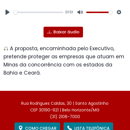
01:51
Play
Mute
Sett
Baixar áudio
A proposta, encaminhada pelo Executivo,
pretende proteger as empresas que atuam em
Minas da concorrência com os estados da
Bahia e Ceará.
Rua Rodrigues Caldas, 30 | Santo Agostinho
CEP 30190-921 | Belo Horizonte/MG
(31) 2108-7000
COMO CHEGAR
LISTA TELEFÔNICA