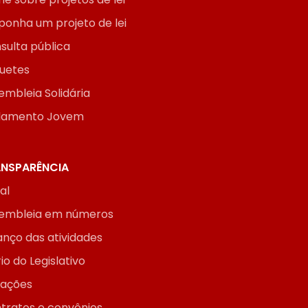
ponha um projeto de lei
sulta pública
uetes
embleia Solidária
lamento Jovem
NSPARÊNCIA
ial
embleia em números
anço das atividades
io do Legislativo
itações
tratos e convênios