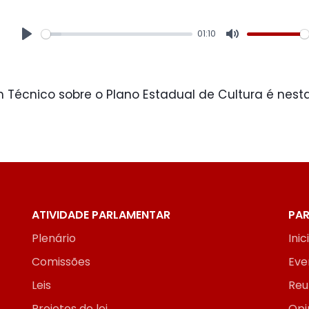
01:10
Play
Mute
 Técnico sobre o Plano Estadual de Cultura é nest
ATIVIDADE PARLAMENTAR
PAR
Plenário
Inic
Comissões
Eve
Leis
Reu
Projetos de lei
Opi