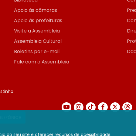
Apoio às câmaras
Pre
Apoio às prefeituras
Con
Visite a Assembleia
Dir
Assembleia Cultural
Pro
Boletins por e-mail
Dad
Fale com a Assembleia
ostinho
TELEFÔNICA
ia do seu site e oferecer recursos de acessibilidade.