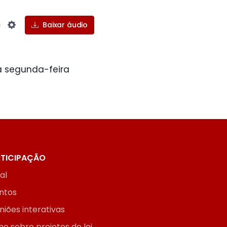
Baixar áudio
Settings
a segunda-feira
TICIPAÇÃO
ial
ntos
niões interativas
ne sobre projetos de lei