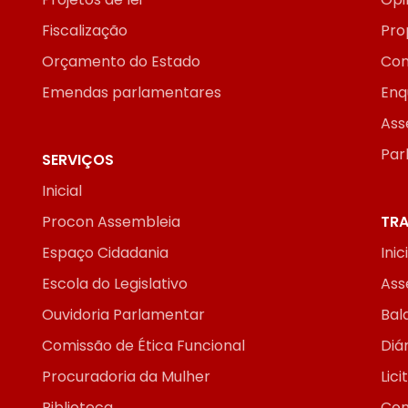
Fiscalização
Pro
Orçamento do Estado
Con
Emendas parlamentares
Enq
Ass
Par
SERVIÇOS
Inicial
Procon Assembleia
TRA
Espaço Cidadania
Inic
Escola do Legislativo
Ass
Ouvidoria Parlamentar
Bal
Comissão de Ética Funcional
Diár
Procuradoria da Mulher
Lic
Biblioteca
Con