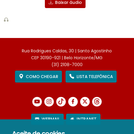
Baixar áudio
Rua Rodrigues Caldas, 30 | Santo Agostinho
CEP 30190-921 | Belo Horizonte/MG
(31) 2108-7000
COMO CHEGAR
LISTA TELEFÔNICA
WEBMAIL
INTRANET
Aceite de cookies