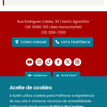
Rua Rodrigues Caldas, 30 | Santo Agostinho
CEP 30190-921 | Belo Horizonte/MG
(31) 2108-7000
COMO CHEGAR
LISTA TELEFÔNICA
WEBMAIL
INTRANET
Aceite de cookies
Este site é protegido pelo reCAPTCHA (aplicam-se sua
A ALMG utiliza cookies para melhorar a experiência
Política de Privacidade
e
Termos de Serviço
).
do seu site e oferecer recursos de acessibilidade.
Saiba mais lendo nossa
Política de Cookies
.