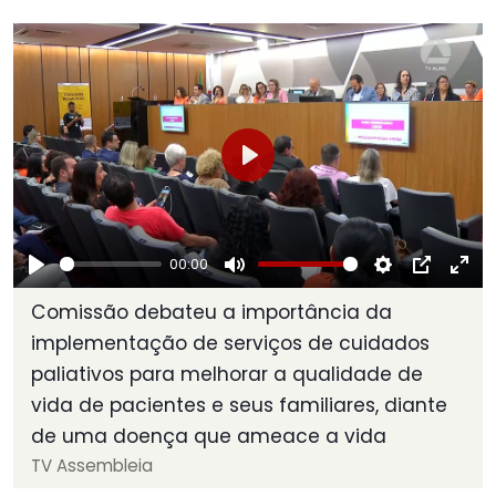
Play
00:00
Play
Mute
Settings
PIP
Ent
Comissão debateu a importância da
ful
implementação de serviços de cuidados
paliativos para melhorar a qualidade de
vida de pacientes e seus familiares, diante
de uma doença que ameace a vida
TV Assembleia