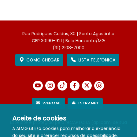
Rua Rodrigues Caldas, 30 | Santo Agostinho
CEP 30190-921 | Belo Horizonte/MG
(31) 2108-7000
COMO CHEGAR
LISTA TELEFÔNICA
WEBMAIL
INTRANET
Aceite de cookies
Este site é protegido pelo reCAPTCHA (aplicam-se sua
A ALMG utiliza cookies para melhorar a experiência
Política de Privacidade
e
Termos de Serviço
).
do seu site e oferecer recursos de acessibilidade.