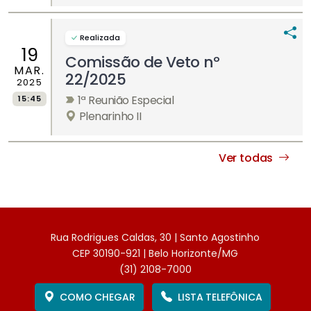
Realizada
19
Comissão de Veto nº
MAR.
22/2025
2025
1ª Reunião Especial
15:45
Plenarinho II
Ver todas
Rua Rodrigues Caldas, 30 | Santo Agostinho
CEP 30190-921 | Belo Horizonte/MG
(31) 2108-7000
COMO CHEGAR
LISTA TELEFÔNICA