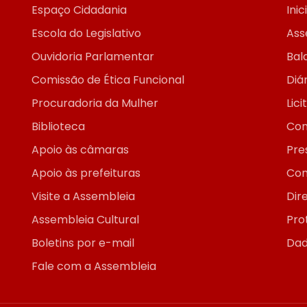
Espaço Cidadania
Inic
Escola do Legislativo
Ass
Ouvidoria Parlamentar
Bal
Comissão de Ética Funcional
Diár
Procuradoria da Mulher
Lic
Biblioteca
Con
Apoio às câmaras
Pre
Apoio às prefeituras
Con
Visite a Assembleia
Dir
Assembleia Cultural
Pro
Boletins por e-mail
Dad
Fale com a Assembleia