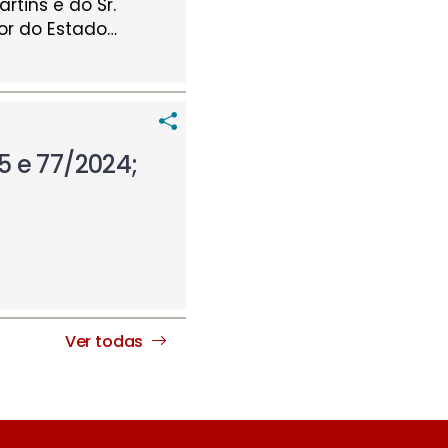
rtins e do Sr.
or do Estado
…
5 e 77/2024;
Ver todas