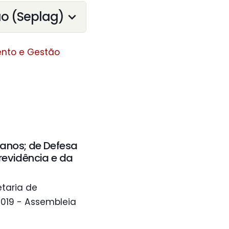
ão (Seplag)
ento e Gestão
manos; de Defesa
revidência e da
taria de
2019 - Assembleia