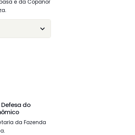
opasa e da Copanor
za.
e Defesa do
onômico
etaria da Fazenda
a.