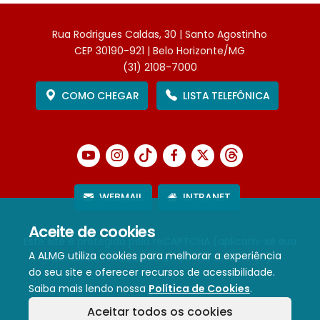
Rua Rodrigues Caldas, 30 | Santo Agostinho
CEP 30190-921 | Belo Horizonte/MG
(31) 2108-7000
COMO CHEGAR
LISTA TELEFÔNICA
WEBMAIL
INTRANET
Aceite de cookies
Este site é protegido pelo reCAPTCHA (aplicam-se sua
A ALMG utiliza cookies para melhorar a experiência
Política de Privacidade
e
Termos de Serviço
).
do seu site e oferecer recursos de acessibilidade.
Saiba mais lendo nossa
Política de Cookies
.
Termos de Uso e Política de Privacidade
Aceitar todos os cookies
Política de cookies