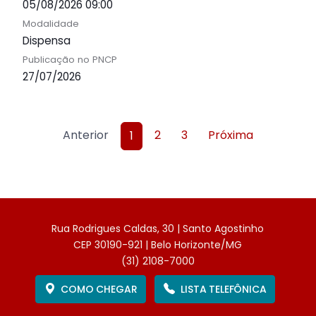
05/08/2026 09:00
Modalidade
Dispensa
Publicação no PNCP
27/07/2026
Anterior
2
3
Próxima
1
Rua Rodrigues Caldas, 30 | Santo Agostinho
CEP 30190-921 | Belo Horizonte/MG
(31) 2108-7000
COMO CHEGAR
LISTA TELEFÔNICA