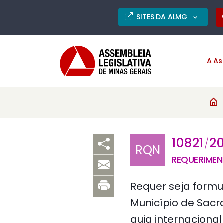
SITES DA ALMG
A As
10821
2
/
RQN
REQUERIME
Requer seja formu
Município de Sacr
guia internacional