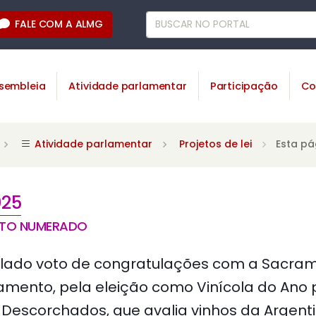
FALE COM A ALMG
sembleia
Atividade parlamentar
Participação
Co
Atividade parlamentar
Projetos de lei
Esta pá
025
NTO NUMERADO
lado voto de congratulações com a Sacrame
amento, pela eleição como Vinícola do Ano
 Descorchados, que avalia vinhos da Argentin