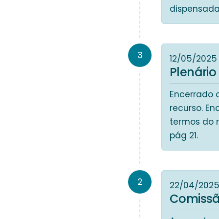
dispensada
3
12/05/2025
Plenário
Encerrado 
recurso. En
termos do 
pág 21.
2
22/04/202
Comissã