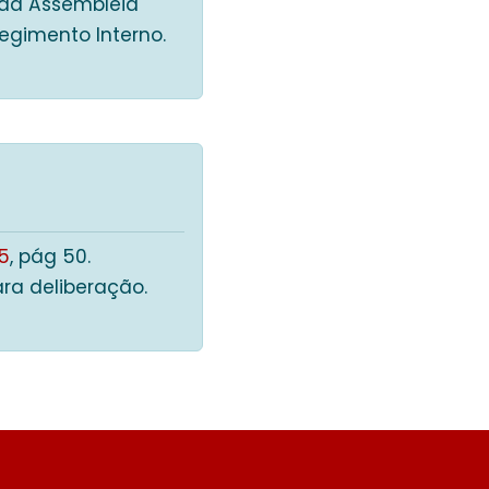
da Assembleia
egimento Interno.
5
, pág 50.
ra deliberação.