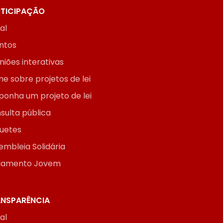
TICIPAÇÃO
ial
ntos
niões interativas
ne sobre projetos de lei
ponha um projeto de lei
sulta pública
uetes
embleia Solidária
lamento Jovem
NSPARÊNCIA
ial