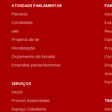
ATIVIDADE PARLAMENTAR
PAR
Plenário
Inic
Comissões
Eve
Leis
Reu
Projetos de lei
Opi
Fiscalização
Pro
Orçamento do Estado
Con
Emendas parlamentares
Enq
Ass
Par
SERVIÇOS
Inicial
Procon Assembleia
TRA
Espaço Cidadania
Inic