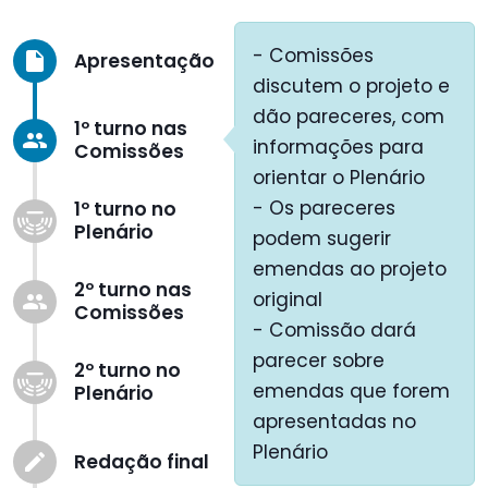
- Comissões
Apresentação
insert_drive_file
discutem o projeto e
dão pareceres, com
1º turno nas
group
informações para
Comissões
orientar o Plenário
- Os pareceres
1º turno no
Plenário
podem sugerir
emendas ao projeto
2º turno nas
original
group
Comissões
- Comissão dará
parecer sobre
2º turno no
emendas que forem
Plenário
apresentadas no
Plenário
Redação final
create