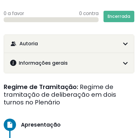
0 a favor
0 contra
Encerrada
Autoria
Informações gerais
Regime de Tramitação:
Regime de
tramitação de deliberação em dois
turnos no Plenário
Apresentação
insert_drive_file