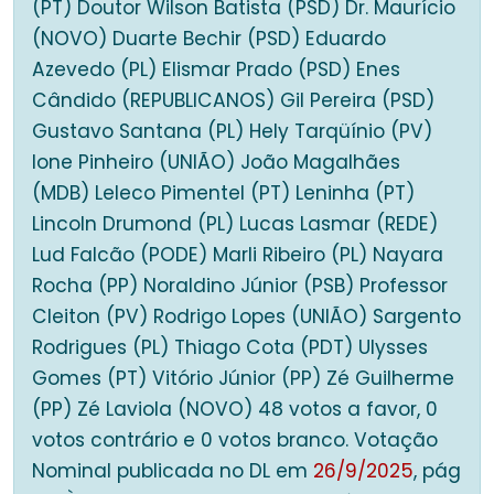
(PT) Doutor Wilson Batista (PSD) Dr. Maurício
(NOVO) Duarte Bechir (PSD) Eduardo
Azevedo (PL) Elismar Prado (PSD) Enes
Cândido (REPUBLICANOS) Gil Pereira (PSD)
Gustavo Santana (PL) Hely Tarqüínio (PV)
Ione Pinheiro (UNIÃO) João Magalhães
(MDB) Leleco Pimentel (PT) Leninha (PT)
Lincoln Drumond (PL) Lucas Lasmar (REDE)
Lud Falcão (PODE) Marli Ribeiro (PL) Nayara
Rocha (PP) Noraldino Júnior (PSB) Professor
Cleiton (PV) Rodrigo Lopes (UNIÃO) Sargento
Rodrigues (PL) Thiago Cota (PDT) Ulysses
Gomes (PT) Vitório Júnior (PP) Zé Guilherme
(PP) Zé Laviola (NOVO) 48 votos a favor, 0
votos contrário e 0 votos branco. Votação
Nominal publicada no DL em
26/9/2025
, pág