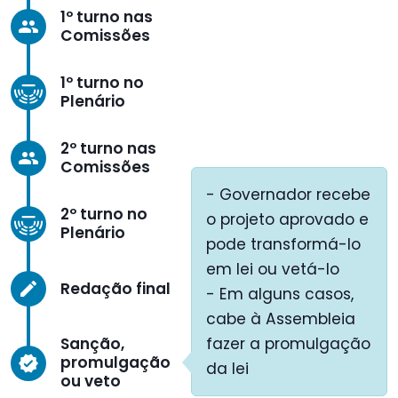
1º turno nas
group
Comissões
1º turno no
Plenário
2º turno nas
group
Comissões
- Governador recebe
2º turno no
o projeto aprovado e
Plenário
pode transformá-lo
em lei ou vetá-lo
Redação final
create
- Em alguns casos,
cabe à Assembleia
Sanção,
fazer a promulgação
promulgação
verified
da lei
ou veto