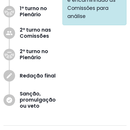
e encaminhado às
Comissões para
1º turno no
Plenário
análise
2º turno nas
group
Comissões
2º turno no
Plenário
Redação final
create
Sanção,
promulgação
verified
ou veto