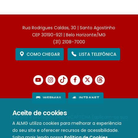
Rua Rodrigues Caldas, 30 | Santo Agostinho
CEP 30190-921 | Belo Horizonte/MG
(31) 2108-7000
COMO CHEGAR
LISTA TELEFÔNICA
WEBMAIL
INTRANET
Aceite de cookies
Este site é protegido pelo reCAPTCHA (aplicam-se sua
A ALMG utiliza cookies para melhorar a experiência
Política de Privacidade
e
Termos de Serviço
).
do seu site e oferecer recursos de acessibilidade.
Saiba mais lendo nossa
Política de Cookies
.