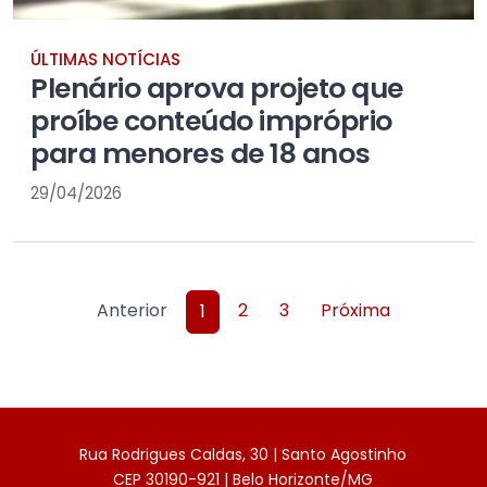
ÚLTIMAS NOTÍCIAS
Plenário aprova projeto que
proíbe conteúdo impróprio
para menores de 18 anos
29/04/2026
Anterior
2
3
Próxima
1
Rua Rodrigues Caldas, 30 | Santo Agostinho
CEP 30190-921 | Belo Horizonte/MG