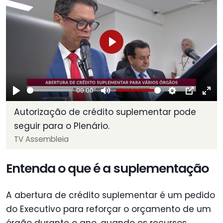
Play
00:00
Play
Mute
Settings
PIP
Ent
Autorização de crédito suplementar pode
ful
seguir para o Plenário.
TV Assembleia
Entenda o que é a suplementação
A abertura de crédito suplementar é um pedido
do Executivo para reforçar o orçamento de um
órgão durante o ano, quando os recursos