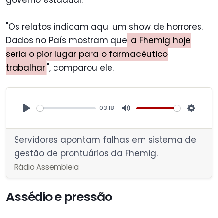
governo estadual.
"Os relatos indicam aqui um show de horrores.
Dados no País mostram que
a Fhemig hoje
seria o pior lugar para o farmacêutico
trabalhar
", comparou ele.
03:18
P
M
S
l
u
e
Servidores apontam falhas em sistema de
a
t
t
gestão de prontuários da Fhemig.
y
e
t
Rádio Assembleia
i
n
Assédio e pressão
g