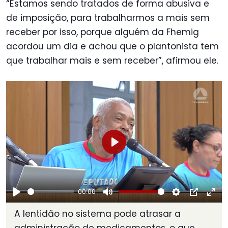
“Estamos sendo tratados de forma abusiva e
de imposição, para trabalharmos a mais sem
receber por isso, porque alguém da Fhemig
acordou um dia e achou que o plantonista tem
que trabalhar mais e sem receber”, afirmou ele.
Play
00:00
Play
Mute
Settings
PIP
Ent
A lentidão no sistema pode atrasar a
ful
administração de medicamentos, o que