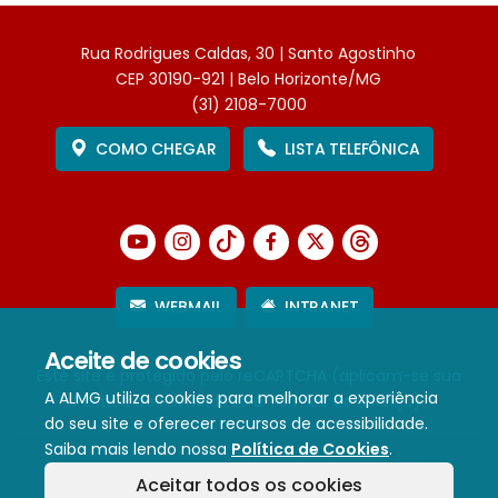
Rua Rodrigues Caldas, 30 | Santo Agostinho
CEP 30190-921 | Belo Horizonte/MG
(31) 2108-7000
COMO CHEGAR
LISTA TELEFÔNICA
WEBMAIL
INTRANET
Aceite de cookies
Este site é protegido pelo reCAPTCHA (aplicam-se sua
A ALMG utiliza cookies para melhorar a experiência
Política de Privacidade
e
Termos de Serviço
).
do seu site e oferecer recursos de acessibilidade.
Saiba mais lendo nossa
Política de Cookies
.
Termos de Uso e Política de Privacidade
Aceitar todos os cookies
Política de cookies