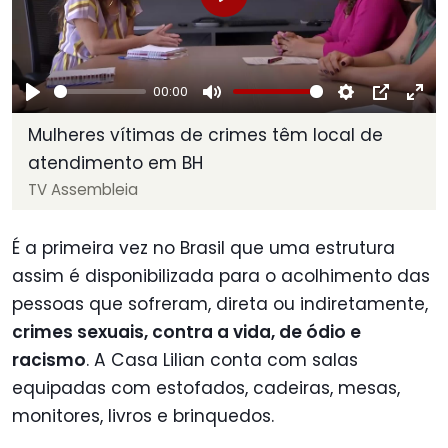
Play
00:00
Play
Mute
Settings
PIP
Ent
Mulheres vítimas de crimes têm local de
ful
atendimento em BH
TV Assembleia
É a primeira vez no Brasil que uma estrutura
assim é disponibilizada para o acolhimento das
pessoas que sofreram, direta ou indiretamente,
crimes sexuais, contra a vida, de ódio e
racismo
. A Casa Lilian conta com salas
equipadas com estofados, cadeiras, mesas,
monitores, livros e brinquedos.