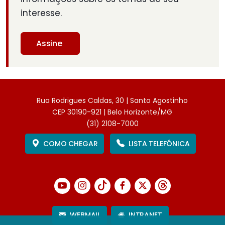
interesse.
Assine
Rua Rodrigues Caldas, 30 | Santo Agostinho
CEP 30190-921 | Belo Horizonte/MG
(31) 2108-7000
COMO CHEGAR
LISTA TELEFÔNICA
WEBMAIL
INTRANET