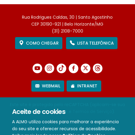
Rua Rodrigues Caldas, 30 | Santo Agostinho
CEP 30190-921 | Belo Horizonte/MG
(31) 2108-7000
COMO CHEGAR
LISTA TELEFÔNICA
WEBMAIL
INTRANET
Este site é protegido pelo reCAPTCHA (aplicam-se sua
Aceite de cookies
Política de Privacidade
e
Termos de Serviço
).
A ALMG utiliza cookies para melhorar a experiência
do seu site e oferecer recursos de acessibilidade.
Termos de Uso e Política de Privacidade