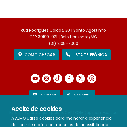
Rua Rodrigues Caldas, 30 | Santo Agostinho
CEP 30190-921 | Belo Horizonte/MG
(31) 2108-7000
COMO CHEGAR
LISTA TELEFÔNICA
WEBMAIL
INTRANET
Aceite de cookies
Este site é protegido pelo reCAPTCHA (aplicam-se sua
A ALMG utiliza cookies para melhorar a experiência
Política de Privacidade
e
Termos de Serviço
).
do seu site e oferecer recursos de acessibilidade.