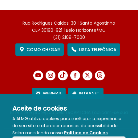
Rua Rodrigues Caldas, 30 | Santo Agostinho
CEP 30190-921 | Belo Horizonte/MG
(31) 2108-7000
COMO CHEGAR
LISTA TELEFÔNICA
WEBMAIL
INTRANET
Aceite de cookies
Este site é protegido pelo reCAPTCHA (aplicam-se sua
A ALMG utiliza cookies para melhorar a experiência
Política de Privacidade
e
Termos de Serviço
).
do seu site e oferecer recursos de acessibilidade.
Saiba mais lendo nossa
Política de Cookies
.
Termos de Uso e Política de Privacidade