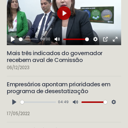
Play
00:00
Play
Mute
Settings
PIP
Enter
Mais três indicados do governador
fulls
recebem aval de Comissão
06/12/2023
Empresários apontam prioridades em
programa de desestatização
04:49
Play
Mute
Setti
17/05/2022