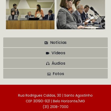
Notícias
Vídeos
Áudios
Fotos
Rua Rodrigues Caldas, 30 | Santo Agostinho
CEP 30190-921 | Belo Horizonte/MG
(31) 2108-7000