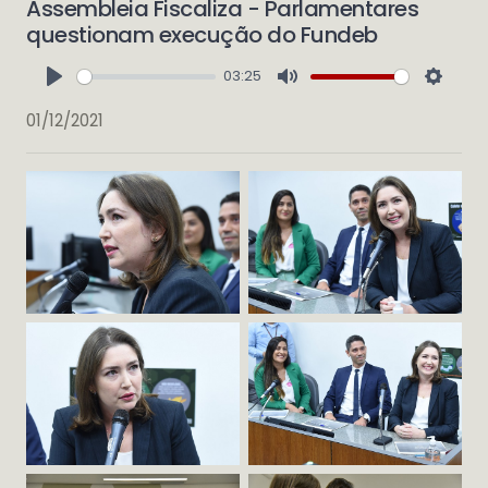
Assembleia Fiscaliza - Parlamentares
questionam execução do Fundeb
03:25
Play
Mute
Setti
01/12/2021