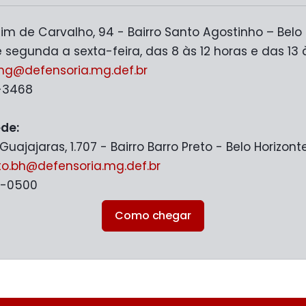
m de Carvalho, 94 - Bairro Santo Agostinho – Belo
 segunda a sexta-feira, das 8 às 12 horas e das 13 
mg@defensoria.mg.def.br
8-3468
de:
uajajaras, 1.707 - Bairro Barro Preto - Belo Horizon
o.bh@defensoria.mg.def.br
6-0500
Como chegar