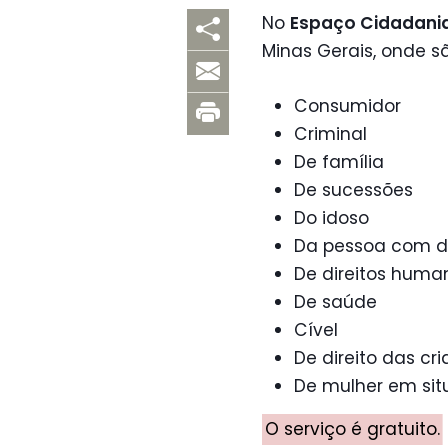
No
Espaço Cidadani
Minas Gerais, onde 
Consumidor
Criminal
De família
De sucessões
Do idoso
Da pessoa com de
De direitos huma
De saúde
Cível
De direito das cr
De mulher em sit
O serviço é gratuito.