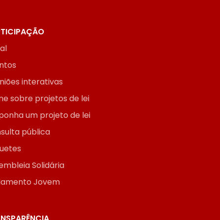
TICIPAÇÃO
ial
ntos
niões interativas
ne sobre projetos de lei
ponha um projeto de lei
sulta pública
uetes
embleia Solidária
lamento Jovem
NSPARÊNCIA