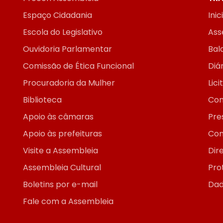
Espaço Cidadania
Inic
Escola do Legislativo
Ass
Ouvidoria Parlamentar
Bal
Comissão de Ética Funcional
Diár
Procuradoria da Mulher
Lic
Biblioteca
Con
Apoio às câmaras
Pre
Apoio às prefeituras
Con
Visite a Assembleia
Dir
Assembleia Cultural
Pro
Boletins por e-mail
Dad
Fale com a Assembleia