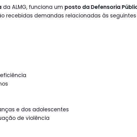
a
da ALMG, funciona um
posto da Defensoria Públi
são recebidas demandas relacionadas às seguintes 
ficiência
nos
ianças e dos adolescentes
uação de violência