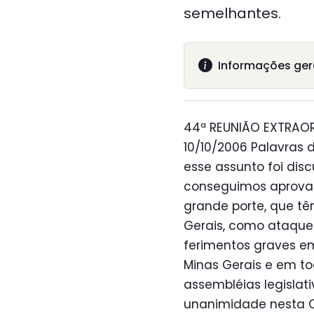
semelhantes.
Informações ger
44ª REUNIÃO EXTRAOR
10/10/2006 Palavras 
esse assunto foi disc
conseguimos aprovar
grande porte, que t
Gerais, como ataques
ferimentos graves e
Minas Gerais e em t
assembléias legislat
unanimidade nesta Ca