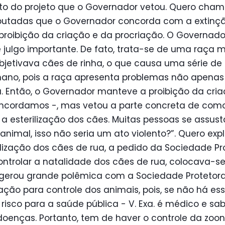
to do projeto que o Governador vetou. Quero cham
utadas que o Governador concorda com a extinção 
proibição da criação e da procriação. O Governa
ue julgo importante. De fato, trata-se de uma raça 
jetivava cães de rinha, o que causa uma série de 
no, pois a raça apresenta problemas não apenas
 Então, o Governador manteve a proibição da cria
ncordamos -, mas vetou a parte concreta de como p
 a esterilização dos cães. Muitas pessoas se assus
o animal, isso não seria um ato violento?”. Quero exp
rilização dos cães de rua, a pedido da Sociedade Pr
ntrolar a natalidade dos cães de rua, colocava-s
 gerou grande polêmica com a Sociedade Protetora
ização para controle dos animais, pois, se não há ess
isco para a saúde pública - V. Exa. é médico e sabe
doenças. Portanto, tem de haver o controle da zoono