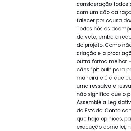
consideração todos 
com um cão da raça “
falecer por causa do
Todos nós os acompa
do veto, embora reco
do projeto. Como nã
criação e a procriaçã
outra forma melhor -
cães “pit bull” para p
maneira e é a que e
uma ressalva e ressa
não significa que o 
Assembléia Legislat
do Estado. Conto co
que haja opiniões, p
execução como lei, n