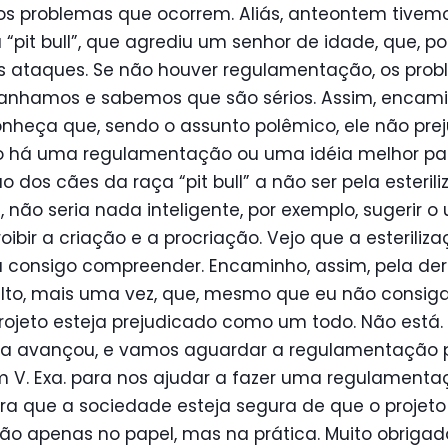
os problemas que ocorrem. Aliás, anteontem tive
pit bull”, que agrediu um senhor de idade, que, po
s ataques. Se não houver regulamentação, os prob
nhamos e sabemos que são sérios. Assim, encami
nheça que, sendo o assunto polêmico, ele não prej
o há uma regulamentação ou uma idéia melhor par
o dos cães da raça “pit bull” a não ser pela esteril
, não seria nada inteligente, por exemplo, sugerir 
roibir a criação e a procriação. Vejo que a esteriliz
u consigo compreender. Encaminho, assim, pela der
lto, mais uma vez, que, mesmo que eu não consiga 
projeto esteja prejudicado como um todo. Não está.
iva avançou, e vamos aguardar a regulamentação 
m V. Exa. para nos ajudar a fazer uma regulament
ara que a sociedade esteja segura de que o projeto 
ão apenas no papel, mas na prática. Muito obrigad