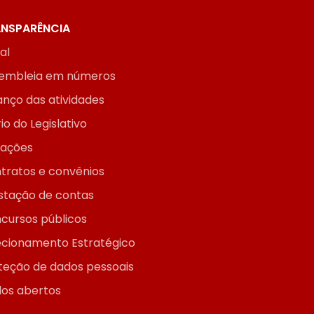
NSPARÊNCIA
ial
embleia em números
anço das atividades
io do Legislativo
itações
tratos e convênios
stação de contas
cursos públicos
ecionamento Estratégico
teção de dados pessoais
os abertos