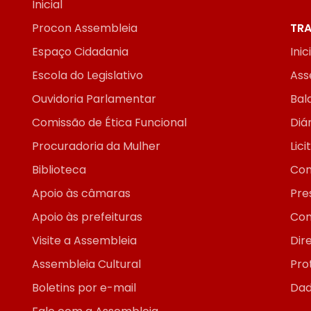
Inicial
Procon Assembleia
TRA
Espaço Cidadania
Inic
Escola do Legislativo
Ass
Ouvidoria Parlamentar
Bal
Comissão de Ética Funcional
Diár
Procuradoria da Mulher
Lic
Biblioteca
Con
Apoio às câmaras
Pre
Apoio às prefeituras
Con
Visite a Assembleia
Dir
Assembleia Cultural
Pro
Boletins por e-mail
Dad