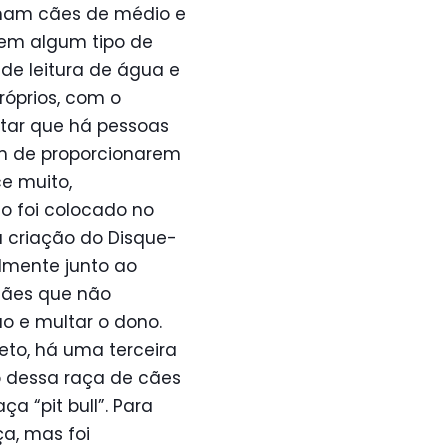
nham cães de médio e
sem algum tipo de
 de leitura de água e
óprios, com o
ltar que há pessoas
im de proporcionarem
e muito,
so foi colocado no
a criação do Disque-
lmente junto ao
cães que não
ão e multar o dono.
jeto, há uma terceira
ão dessa raça de cães
a “pit bull”. Para
ça, mas foi