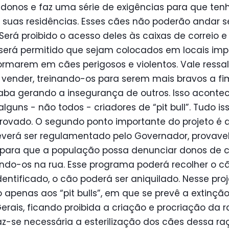
onos e faz uma série de exigências para que te
 suas residências. Esses cães não poderão andar 
erá proibido o acesso deles às caixas de correio e
será permitido que sejam colocados em locais impr
formarem em cães perigosos e violentos. Vale ressa
 vender, treinando-os para serem mais bravos a f
ba gerando a insegurança de outros. Isso acontec
guns - não todos - criadores de “pit bull”. Tudo is
aprovado. O segundo ponto importante do projeto é 
erá ser regulamentado pelo Governador, provave
 para que a população possa denunciar donos de 
gando-os na rua. Esse programa poderá recolher o c
entificado, o cão poderá ser aniquilado. Nesse pro
to apenas aos “pit bulls”, em que se prevê a extinç
rais, ficando proibida a criação e procriação da raç
az-se necessária a esterilização dos cães dessa ra