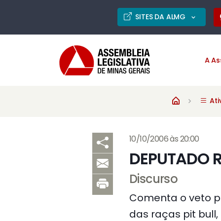
SITES DA ALMG
A As
Ati
10/10/2006 às 20:00
DEPUTADO R
Discurso
Comenta o veto pa
das raças pit bull