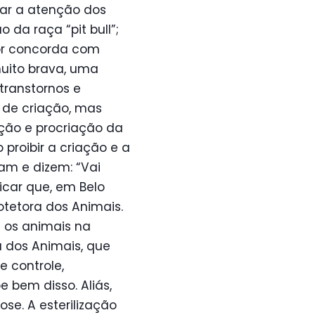
ar a atenção dos
da raça “pit bull”;
dor concorda com
muito brava, uma
transtornos e
 de criação, mas
ção e procriação da
roibir a criação e a
tam e dizem: “Vai
licar que, em Belo
otetora dos Animais.
e os animais na
 dos Animais, que
e controle,
 bem disso. Aliás,
se. A esterilização