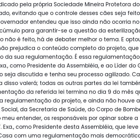
ndicado pela própria Sociedade Mineira Protetora 
, evitando que o controle desses cães seja feito
overnador entendeu que isso ainda não ocorria no
acúmulo para garantir-se a questão da esterilização
 não é feito, há de debater melhor o tema. E optou
não prejudica o conteúdo completo do projeto, que
o da sua regulamentação. É essa regulamentação
. Exa., como Presidente da Assembléia, e ao Líder do
seja discutida e tenha seu processo agilizado. Cas
disso valerá; todas as outras partes da lei també
entação da referida lei termina no dia 9 do mês q
 regulamentação do projeto, e ainda não houve a 
 Social, da Secretaria de Saúde, do Corpo de Bombe
 no meu entender, os responsáveis por opinar sobre
 V. Exa., como Presidente desta Assembléia, que lev
Casa com uma regulamentação mais democrática