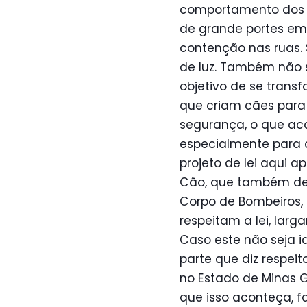
comportamento dos d
de grande portes em
contenção nas ruas. S
de luz. Também não 
objetivo de se trans
que criam cães para
segurança, o que aca
especialmente para al
projeto de lei aqui 
Cão, que também dev
Corpo de Bombeiros,
respeitam a lei, lar
Caso este não seja id
parte que diz respei
no Estado de Minas Ge
que isso aconteça, f