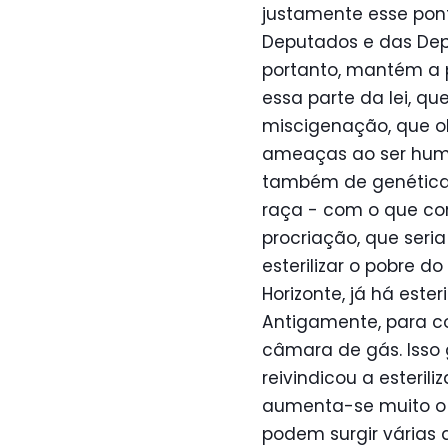
justamente esse pon
Deputados e das Dep
portanto, mantém a 
essa parte da lei, q
miscigenação, que ob
ameaças ao ser huma
também de genética.
raça - com o que co
procriação, que seria
esterilizar o pobre d
Horizonte, já há este
Antigamente, para co
câmara de gás. Isso
reivindicou a esteril
aumenta-se muito o r
podem surgir várias 