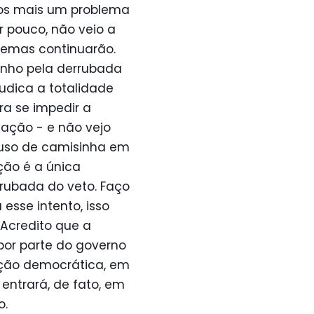
mos mais um problema
r pouco, não veio a
lemas continuarão.
nho pela derrubada
udica a totalidade
a se impedir a
ização - e não vejo
o uso de camisinha em
ação é a única
rubada do veto. Faço
esse intento, isso
 Acredito que a
por parte do governo
ação democrática, em
entrará, de fato, em
o.