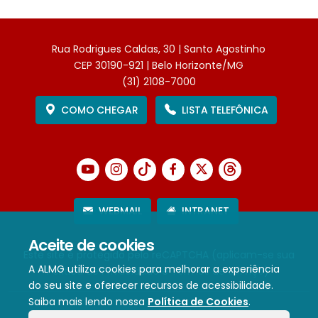
Rua Rodrigues Caldas, 30 | Santo Agostinho
CEP 30190-921 | Belo Horizonte/MG
(31) 2108-7000
COMO CHEGAR
LISTA TELEFÔNICA
WEBMAIL
INTRANET
Aceite de cookies
Este site é protegido pelo reCAPTCHA (aplicam-se sua
A ALMG utiliza cookies para melhorar a experiência
Política de Privacidade
e
Termos de Serviço
).
do seu site e oferecer recursos de acessibilidade.
Saiba mais lendo nossa
Política de Cookies
.
Termos de Uso e Política de Privacidade