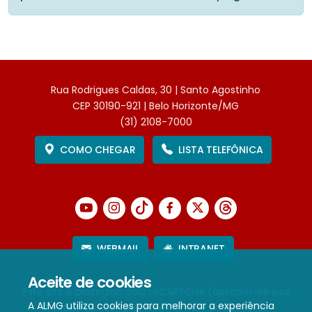
Rua Rodrigues Caldas, 30 | Santo Agostinho
CEP 30190-921 | Belo Horizonte/MG
(31) 2108-7000
COMO CHEGAR
LISTA TELEFÔNICA
WEBMAIL
INTRANET
Aceite de cookies
Este site é protegido pelo reCAPTCHA (aplicam-se sua
A ALMG utiliza cookies para melhorar a experiência
Política de Privacidade
e
Termos de Serviço
).