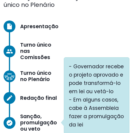
único no Plenário
Apresentação
insert_drive_file
Turno único
nas
group
Comissões
- Governador recebe
Turno único
o projeto aprovado e
no Plenário
pode transformá-lo
em lei ou vetá-lo
Redação final
create
- Em alguns casos,
cabe à Assembleia
Sanção,
fazer a promulgação
promulgação
verified
da lei
ou veto