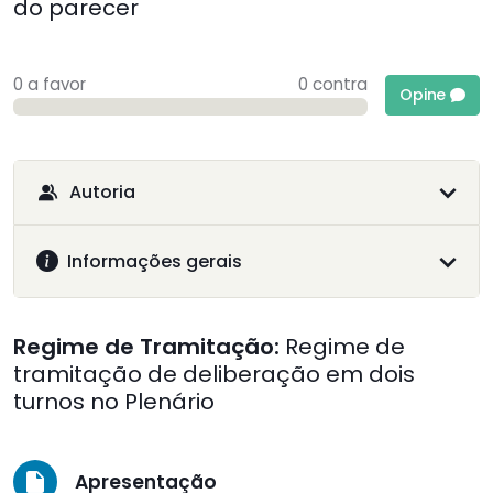
do parecer
0 a favor
0 contra
Opine
Autoria
Informações gerais
Regime de Tramitação:
Regime de
tramitação de deliberação em dois
turnos no Plenário
Apresentação
insert_drive_file