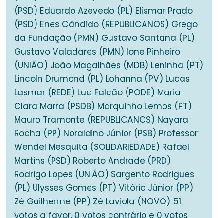
(PSD) Eduardo Azevedo (PL) Elismar Prado
(PSD) Enes Cândido (REPUBLICANOS) Grego
da Fundação (PMN) Gustavo Santana (PL)
Gustavo Valadares (PMN) Ione Pinheiro
(UNIÃO) João Magalhães (MDB) Leninha (PT)
Lincoln Drumond (PL) Lohanna (PV) Lucas
Lasmar (REDE) Lud Falcão (PODE) Maria
Clara Marra (PSDB) Marquinho Lemos (PT)
Mauro Tramonte (REPUBLICANOS) Nayara
Rocha (PP) Noraldino Júnior (PSB) Professor
Wendel Mesquita (SOLIDARIEDADE) Rafael
Martins (PSD) Roberto Andrade (PRD)
Rodrigo Lopes (UNIÃO) Sargento Rodrigues
(PL) Ulysses Gomes (PT) Vitório Júnior (PP)
Zé Guilherme (PP) Zé Laviola (NOVO) 51
votos a favor, 0 votos contrário e 0 votos