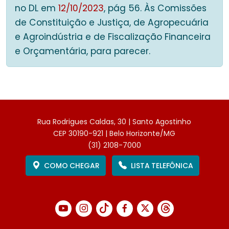
no DL em
12/10/2023
, pág 56. Às Comissões
de Constituição e Justiça, de Agropecuária
e Agroindústria e de Fiscalização Financeira
e Orçamentária, para parecer.
Rua Rodrigues Caldas, 30 | Santo Agostinho
CEP 30190-921 | Belo Horizonte/MG
(31) 2108-7000
COMO CHEGAR
LISTA TELEFÔNICA