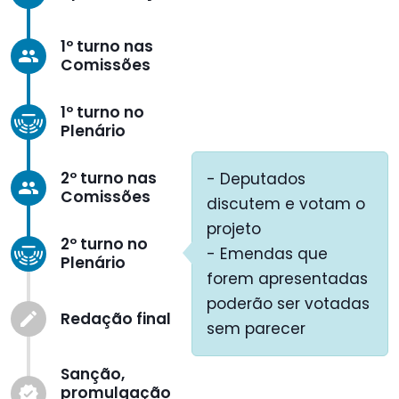
1º turno nas
group
Comissões
1º turno no
Plenário
2º turno nas
- Deputados
group
Comissões
discutem e votam o
projeto
2º turno no
- Emendas que
Plenário
forem apresentadas
poderão ser votadas
Redação final
create
sem parecer
Sanção,
promulgação
verified