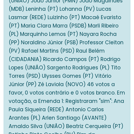
(UNIÃO) João Junior (PMN) João Magalhães
(MDB) Leninha (PT) Lohanna (PV) Lucas
Lasmar (REDE) Luizinho (PT) Macaé Evaristo
(PT) Maria Clara Marra (PSDB) Marli Ribeiro
(PL) Marquinho Lemos (PT) Nayara Rocha
(PP) Noraldino Júnior (PSB) Professor Cleiton
(PV) Rafael Martins (PSD) Raul Belém
(CIDADANIA) Ricardo Campos (PT) Rodrigo
Lopes (UNIÃO) Sargento Rodrigues (PL) Tito
Torres (PSD) Ulysses Gomes (PT) Vitório
Júnior (PP) Zé Laviola (NOVO) 46 votos a
favor, 0 votos contrário e 0 votos branco. Em
votação, a Emenda 1: Registraram "sim": Ana
Paula Siqueira (REDE) Antonio Carlos
Arantes (PL) Arlen Santiago (AVANTE)
Arnaldo Silva (UNIÃO) Beatriz Cerqueira (PT)