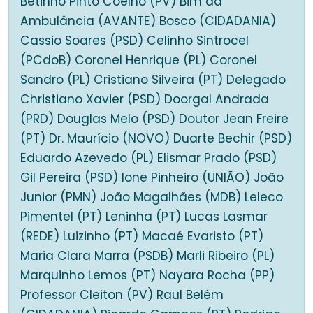
Betinho Pinto Coelho (PV) Bim da
Ambulância (AVANTE) Bosco (CIDADANIA)
Cassio Soares (PSD) Celinho Sintrocel
(PCdoB) Coronel Henrique (PL) Coronel
Sandro (PL) Cristiano Silveira (PT) Delegado
Christiano Xavier (PSD) Doorgal Andrada
(PRD) Douglas Melo (PSD) Doutor Jean Freire
(PT) Dr. Maurício (NOVO) Duarte Bechir (PSD)
Eduardo Azevedo (PL) Elismar Prado (PSD)
Gil Pereira (PSD) Ione Pinheiro (UNIÃO) João
Junior (PMN) João Magalhães (MDB) Leleco
Pimentel (PT) Leninha (PT) Lucas Lasmar
(REDE) Luizinho (PT) Macaé Evaristo (PT)
Maria Clara Marra (PSDB) Marli Ribeiro (PL)
Marquinho Lemos (PT) Nayara Rocha (PP)
Professor Cleiton (PV) Raul Belém