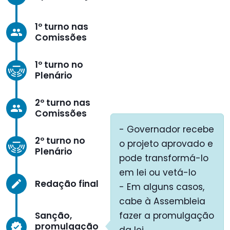
1º turno nas
group
Comissões
1º turno no
Plenário
2º turno nas
group
Comissões
- Governador recebe
2º turno no
o projeto aprovado e
Plenário
pode transformá-lo
em lei ou vetá-lo
Redação final
create
- Em alguns casos,
cabe à Assembleia
Sanção,
fazer a promulgação
promulgação
verified