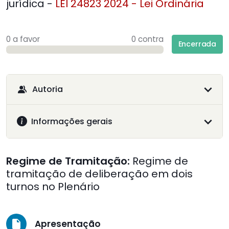
jurídica -
LEI 24823 2024 - Lei Ordinária
0 a favor
0 contra
Encerrada
Autoria
Informações gerais
Regime de Tramitação:
Regime de
tramitação de deliberação em dois
turnos no Plenário
Apresentação
insert_drive_file