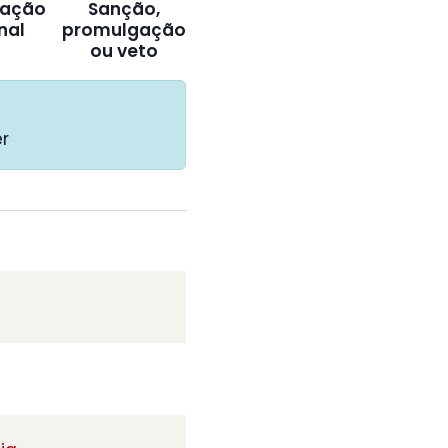
ação
Sanção,
inal
promulgação
ou veto
r