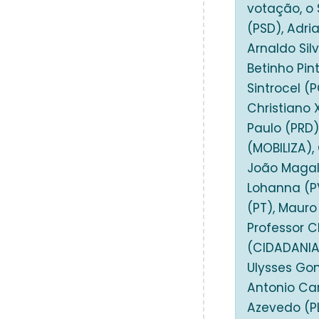
votação, o 
(PSD), Adri
Arnaldo Sil
Betinho Pin
Sintrocel (
Christiano 
Paulo (PRD)
(MOBILIZA),
João Magalh
Lohanna (PV
(PT), Mauro
Professor C
(CIDADANIA)
Ulysses Gom
Antonio Car
Azevedo (PL