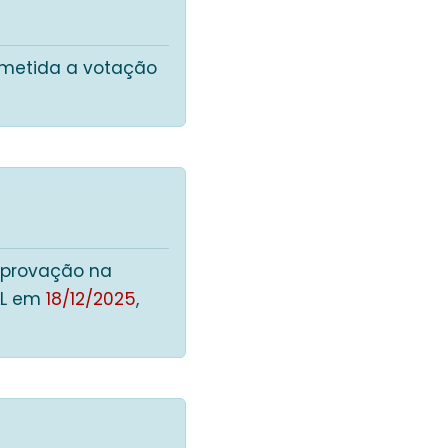
bmetida a votação
 aprovação na
DL em
18/12/2025
,