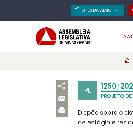
SITES DA ALMG
A As
1250
202
/
PL
PROJETO DE 
Dispõe sobre o s
de estágio e resid