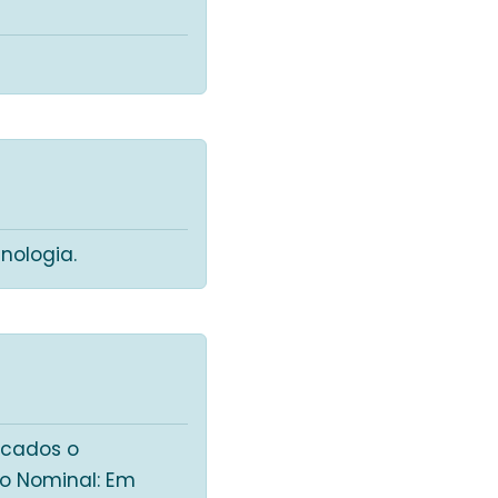
nologia.
icados o
ção Nominal: Em