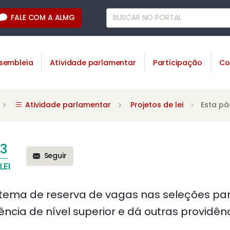
FALE COM A ALMG
sembleia
Atividade parlamentar
Participação
Co
Atividade parlamentar
Projetos de lei
Esta pá
3
Seguir
LEI
istema de reserva de vagas nas seleções p
ência de nível superior e dá outras providênc