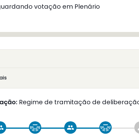
uardando votação em Plenário
ais
ação:
Regime de tramitação de deliberação
oup
group
c