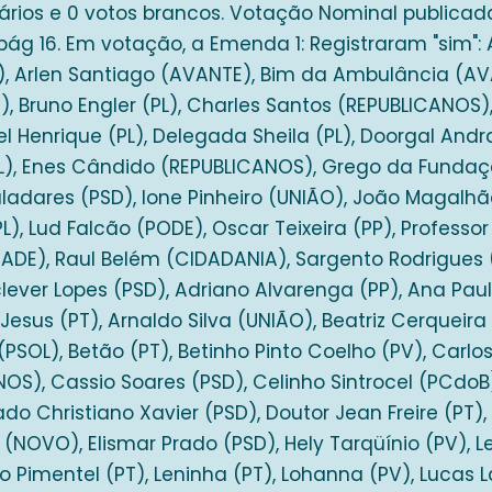
ários e 0 votos brancos. Votação Nominal publica
 pág 16. Em votação, a Emenda 1: Registraram "sim":
), Arlen Santiago (AVANTE), Bim da Ambulância (AV
, Bruno Engler (PL), Charles Santos (REPUBLICANOS),
el Henrique (PL), Delegada Sheila (PL), Doorgal And
L), Enes Cândido (REPUBLICANOS), Grego da Fundaçã
adares (PSD), Ione Pinheiro (UNIÃO), João Magalhãe
), Lud Falcão (PODE), Oscar Teixeira (PP), Profess
ADE), Raul Belém (CIDADANIA), Sargento Rodrigues 
clever Lopes (PSD), Adriano Alvarenga (PP), Ana Paul
Jesus (PT), Arnaldo Silva (UNIÃO), Beatriz Cerqueira 
PSOL), Betão (PT), Betinho Pinto Coelho (PV), Carlo
OS), Cassio Soares (PSD), Celinho Sintrocel (PCdoB),
ado Christiano Xavier (PSD), Doutor Jean Freire (PT),
o (NOVO), Elismar Prado (PSD), Hely Tarqüínio (PV),
co Pimentel (PT), Leninha (PT), Lohanna (PV), Lucas 