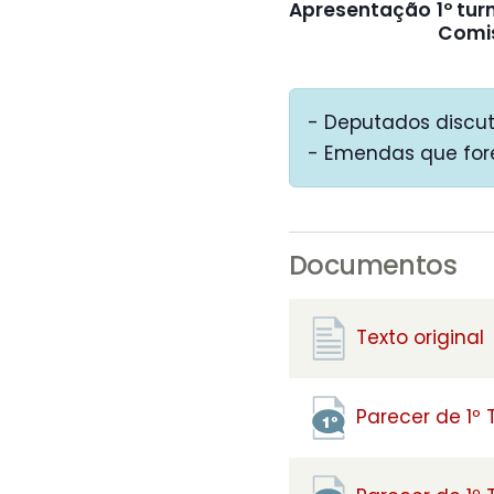
Apresentação
1º tur
Comi
- Deputados discu
- Emendas que for
Documentos
Texto original
Parecer de 1º