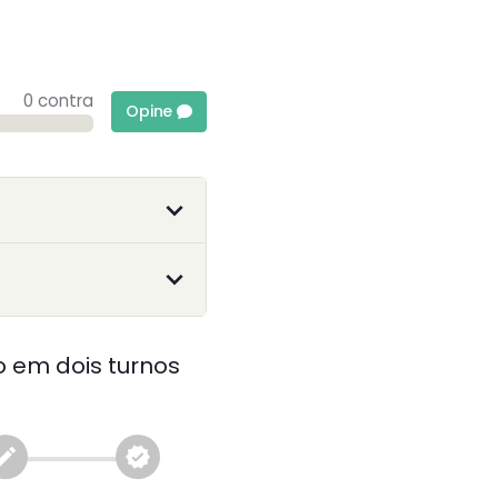
0 contra
Opine
 em dois turnos
reate
verified