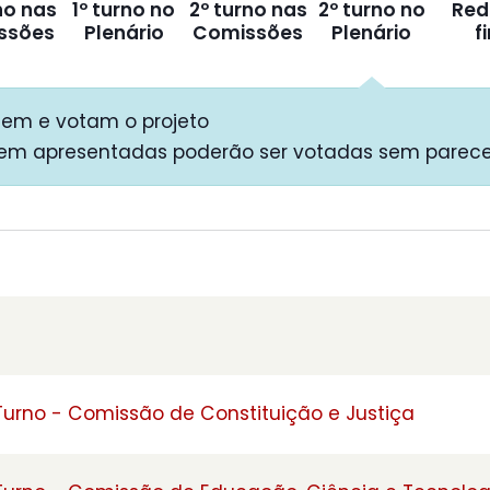
no nas
1º turno no
2º turno nas
2º turno no
Red
ssões
Plenário
Comissões
Plenário
f
tem e votam o projeto
em apresentadas poderão ser votadas sem parece
 Turno - Comissão de Constituição e Justiça