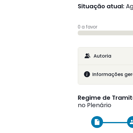
Situação atual:
Ag
0 a favor
Autoria
Informações ger
Regime de Tramit
no Plenário
insert_drive_file
gr