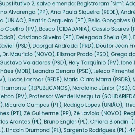
Substitutivo 2, salvo emenda: Registraram "sim": Ad
ano Alvarenga (PP), Ana Paula Siqueira (REDE), André
va (UNIÃO), Beatriz Cerqueira (PT), Bella Gonçalves (
to Coelho (PV), Bosco (CIDADANIA), Cassio Soares (
PCdoB), Cristiano Silveira (PT), Delegada Sheila (PL)
Xavier (PSD), Doorgal Andrada (PRD), Doutor Jean Fre
, Dr. Maurício (NOVO), Elismar Prado (PSD), Grego 
 Gustavo Valadares (PSD), Hely Tarqüínio (PV), Ione 
ães (MDB), Leandro Genaro (PSD), Leleco Pimentel (
), Lucas Lasmar (REDE), Maria Clara Marra (PSDB),
 Tramonte (REPUBLICANOS), Noraldino Júnior (PSB), O
leiton (PV), Professor Wendel Mesquita (SOLIDARIED
, Ricardo Campos (PT), Rodrigo Lopes (UNIÃO), Thi
es (PT), Zé Guilherme (PP), Zé Laviola (NOVO). Regi
los Arantes (PL), Bruno Engler (PL), Chiara Biondini 
), Lincoln Drumond (PL), Sargento Rodrigues (PL). 44