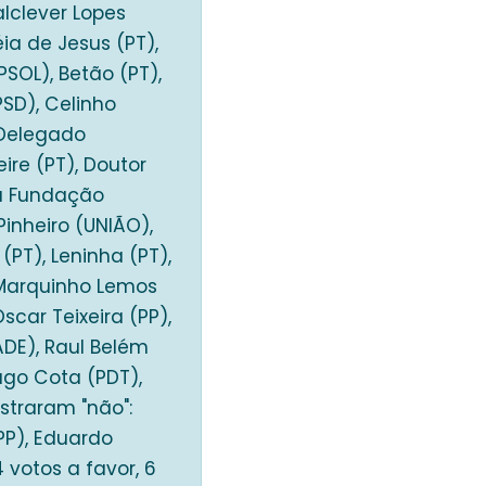
alclever Lopes
ia de Jesus (PT),
PSOL), Betão (PT),
PSD), Celinho
, Delegado
ire (PT), Doutor
da Fundação
Pinheiro (UNIÃO),
PT), Leninha (PT),
 Marquinho Lemos
scar Teixeira (PP),
ADE), Raul Belém
ago Cota (PDT),
straram "não":
(PP), Eduardo
 votos a favor, 6