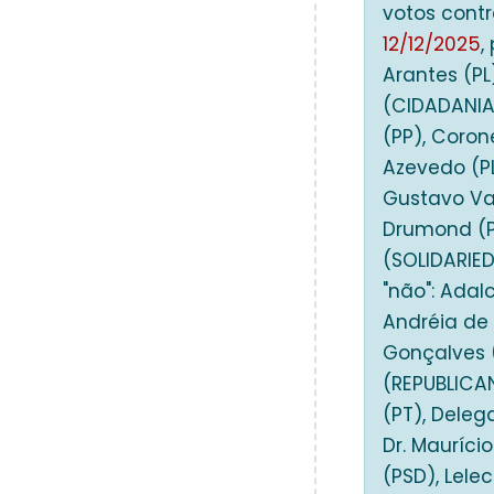
votos contr
12/12/2025
,
Arantes (PL
(CIDADANIA)
(PP), Coron
Azevedo (P
Gustavo Val
Drumond (PL
(SOLIDARIED
"não": Adal
Andréia de 
Gonçalves (
(REPUBLICAN
(PT), Deleg
Dr. Mauríci
(PSD), Lele