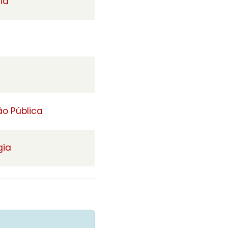
ia
o Pública
gia