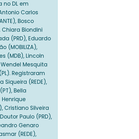
da no DL em
 Antonio Carlos
ANTE), Bosco
 Chiara Biondini
rada (PRD), Eduardo
o (MOBILIZA),
s (MDB), Lincoln
or Wendel Mesquita
(PL). Registraram
a Siqueira (REDE),
(PT), Bella
s Henrique
 Cristiano Silveira
 Doutor Paulo (PRD),
 Leandro Genaro
Lasmar (REDE),