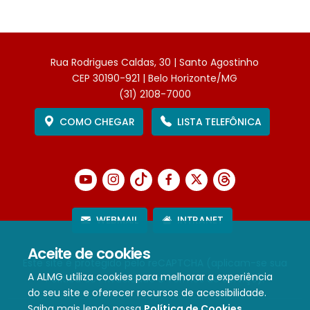
Rua Rodrigues Caldas, 30 | Santo Agostinho
CEP 30190-921 | Belo Horizonte/MG
(31) 2108-7000
COMO CHEGAR
LISTA TELEFÔNICA
WEBMAIL
INTRANET
Aceite de cookies
Este site é protegido pelo reCAPTCHA (aplicam-se sua
A ALMG utiliza cookies para melhorar a experiência
Política de Privacidade
e
Termos de Serviço
).
do seu site e oferecer recursos de acessibilidade.
Saiba mais lendo nossa
Política de Cookies
.