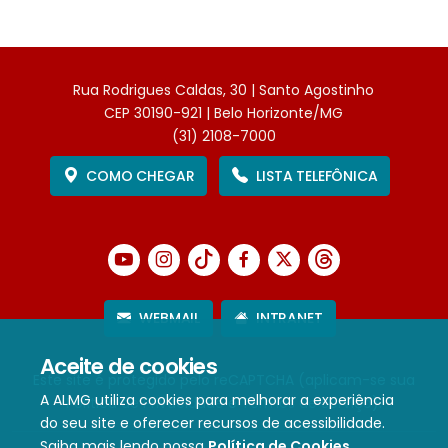
Rua Rodrigues Caldas, 30 | Santo Agostinho
CEP 30190-921 | Belo Horizonte/MG
(31) 2108-7000
COMO CHEGAR
LISTA TELEFÔNICA
WEBMAIL
INTRANET
Aceite de cookies
Este site é protegido pelo reCAPTCHA (aplicam-se sua
A ALMG utiliza cookies para melhorar a experiência
Política de Privacidade
e
Termos de Serviço
).
do seu site e oferecer recursos de acessibilidade.
Saiba mais lendo nossa
Política de Cookies
.