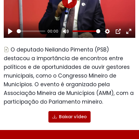
Play
00:00
Play
Mute
Settings
PIP
Ent
ful
O deputado Neilando Pimenta (PSB)
destacou a importância de encontros entre
políticos e de oportunidades de ouvir gestores
municipais, como o Congresso Mineiro de
Municípios. O evento é organizado pela
Associação Mineira de Municípios (AMM), com a
participação do Parlamento mineiro.
Baixar vídeo