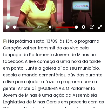
00:00
Play
Mute
Settings
PIP
Ent
ful
Na próxima sexta, 13/09, às 13h, o programa
Geração vai ser transmitido ao vivo pela
fanpage do Parlamento Jovem de MInas no
facebook. A live começa a uma hora da tarde
em ponto. Junte a galera aí do seu município,
escola e manda comentários, dúvidas durante
a live para ajudar a fazer o programa com a
gente! Anote aí: @PJDEMINAS. O Parlamento
Jovem de MInas é uma ação da Assembleia
Legislativa de Minas Gerais em parceria com as