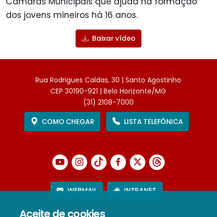
Câmaras Municipais que ajuda na formação
dos jovens mineiros há 16 anos.
Baixar vídeo
Rua Rodrigues Caldas, 30 | Santo Agostinho
CEP 30190-921 | Belo Horizonte/MG
(31) 2108-7000
COMO CHEGAR
LISTA TELEFÔNICA
WEBMAIL
INTRANET
Aceite de cookies