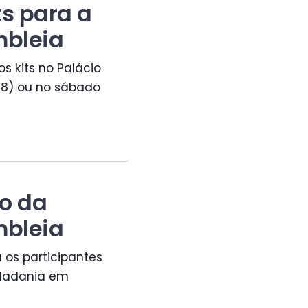
ts para a
mbleia
s kits no Palácio
(18) ou no sábado
so da
mbleia
a os participantes
idadania em