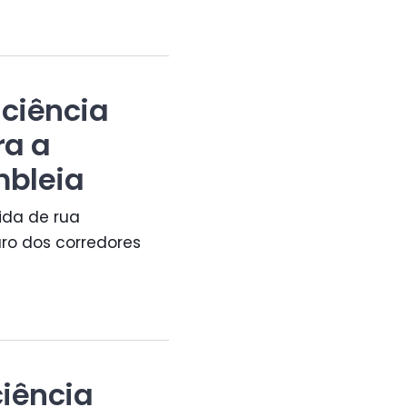
ciência
ra a
mbleia
ida de rua
ro dos corredores
ciência