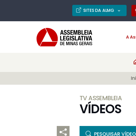
SITES DA ALMG
A As
In
TV ASSEMBLEIA
VÍDEOS
PESQUISAR VÍDE