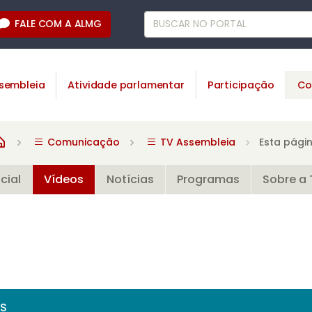
FALE COM A ALMG
sembleia
Atividade parlamentar
Participação
Co
Comunicação
TV Assembleia
Esta pági
icial
Vídeos
Notícias
Programas
Sobre a 
OS