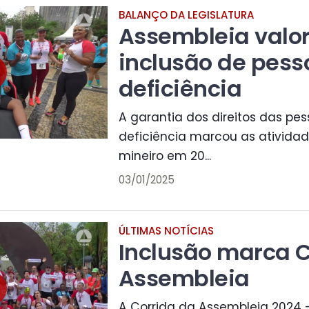
BALANÇO DA LEGISLATURA
Assembleia valor
inclusão de pes
deficiência
A garantia dos direitos das pe
deficiência marcou as ativida
mineiro em 20...
03/01/2025
ÚLTIMAS NOTÍCIAS
Inclusão marca C
Assembleia
A Corrida da Assembleia 2024