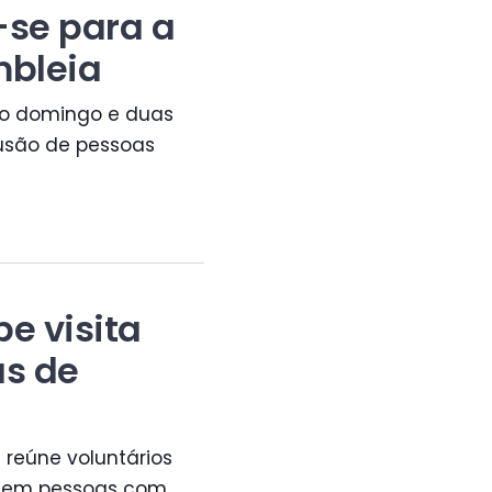
-se para a
mbleia
imo domingo e duas
lusão de pessoas
e visita
as de
s reúne voluntários
uzem pessoas com