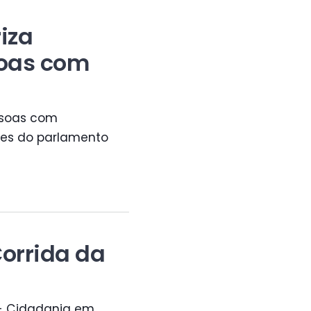
iza
soas com
ssoas com
des do parlamento
orrida da
 - Cidadania em