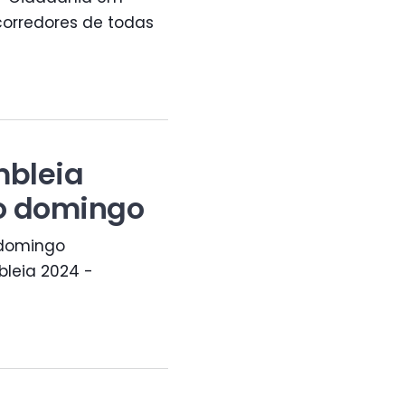
orredores de todas
mbleia
o domingo
 domingo
bleia 2024 -