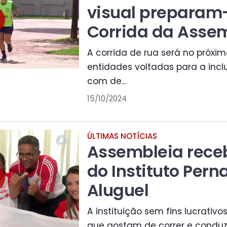
visual preparam
Corrida da Asse
A corrida de rua será no próx
entidades voltadas para a inc
com de...
15/10/2024
ÚLTIMAS NOTÍCIAS
Assembleia receb
do Instituto Pern
Aluguel
A instituição sem fins lucrativo
que gostam de correr e cond