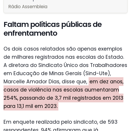
y
e
t
Rádio Assembleia
i
n
Faltam políticas públicas de
g
enfrentamento
s
Os dois casos relatados são apenas exemplos
de milhares registrados nas escolas do Estado.
A diretora do Sindicato Único dos Trabalhadores
em Educação de Minas Gerais (Sind-Ute),
Marcelle Amador Dias, disse que,
em dez anos,
casos de violência nas escolas aumentaram
254%, passando de 3,7 mil registrados em 2013
para 13,1 mil em 2023.
Em enquete realizada pelo sindicato, de 593
respondentes, 94% afirmaram que já