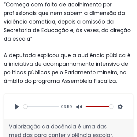
“Começa com falta de acolhimento por
profissionais que nem sabem a dimensão da
violência cometida, depois a omissão da
Secretaria de Educação e, às vezes, da direção
da escola”.
A deputada explicou que a audiência pública é
a iniciativa de acompanhamento intensivo de
políticas públicas pelo Parlamento mineiro, no
âmbito do programa Assembleia Fiscaliza.
03:59
P
M
S
l
u
e
Valorização da docência é uma das
a
t
t
medidas para conter violência escolar.