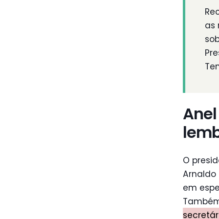
Rec
as 
sob
Pre
Te
Anel
lem
O presi
Arnaldo 
em espec
També
secretár