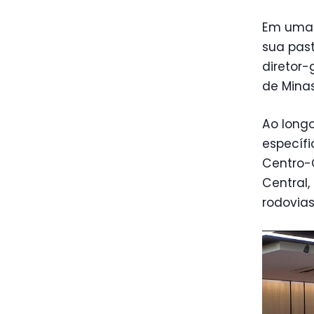
Em um
sua past
diretor
de Minas
Ao long
específi
Centro-O
Central,
rodovias