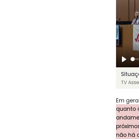
Play
Situaç
TV Ass
Em geral
quanto 
andamen
próximo
não há 