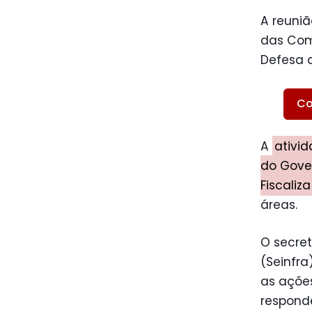
A reuni
das Com
Defesa 
Co
A
ativid
do Gove
Fiscaliza
áreas.
O secret
(Seinfra
as ações
respond