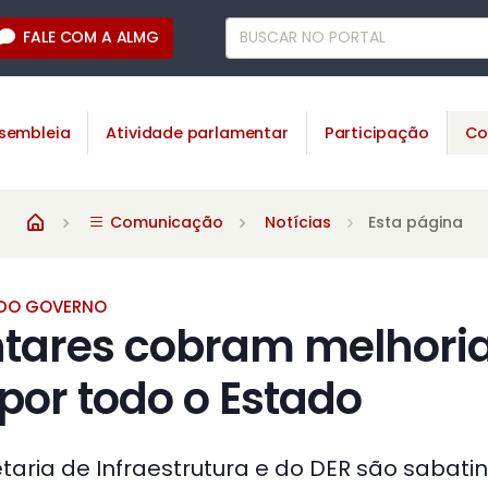
FALE COM A ALMG
sembleia
Atividade parlamentar
Participação
Co
Comunicação
Notícias
Esta página
 DO GOVERNO
tares cobram melhori
por todo o Estado
taria de Infraestrutura e do DER são sabat