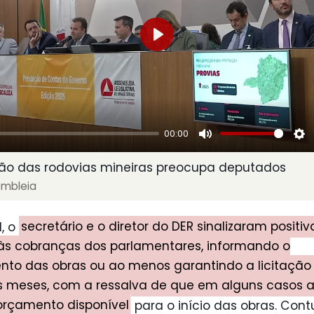
Play
00:00
Mute
Se
ão das rodovias mineiras preocupa deputados
embleia
, o
secretário e o diretor do DER sinalizaram posit
às cobranças dos parlamentares, informando o
to das obras ou ao menos garantindo a licitação
s meses, com a ressalva de que em alguns casos 
orçamento disponível
para o início das obras. Cont