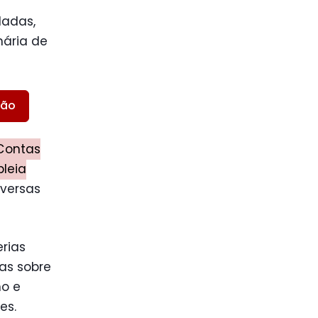
dadas,
nária de
ião
 Contas
leia
iversas
erias
tas sobre
no e
es.