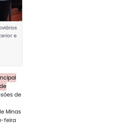
viários
terior e
incipal
 de
ssões de
de Minas
-feira