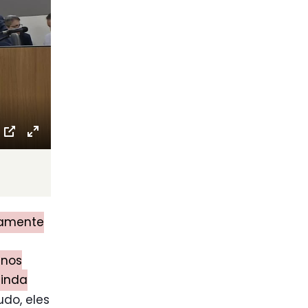
ttings
PIP
Enter
fullscreen
ivamente
 nos
ainda
udo, eles