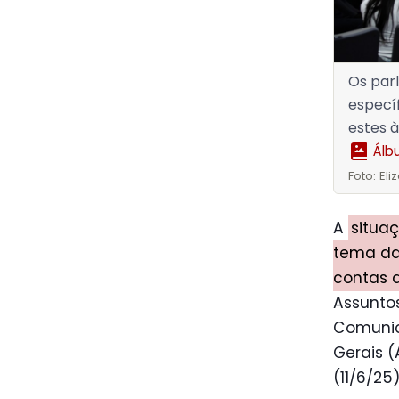
Os par
específ
estes à
Álb
Foto: El
A
situaç
tema da
contas d
Assuntos
Comunic
Gerais 
(11/6/25