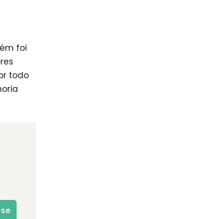
ém foi
res
or todo
horia
-se