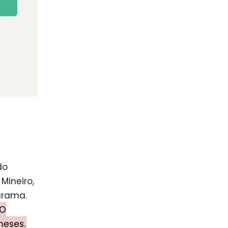
do
Mineiro,
urama.
 O
meses.