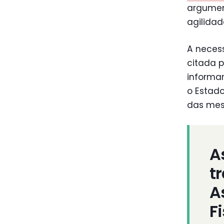
argumen
agilidad
A neces
citada p
informar
o Estado
das me
A
t
A
F