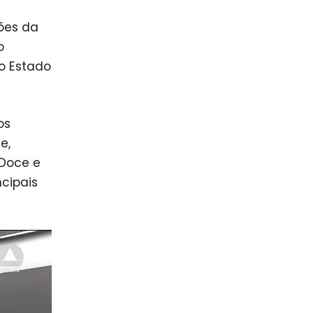
ções da
o
o Estado
os
e,
 Doce e
ncipais