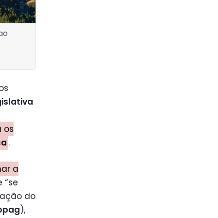
ao
os
islativa
a os
ca
.
mar a
e “se
vação do
opag
),