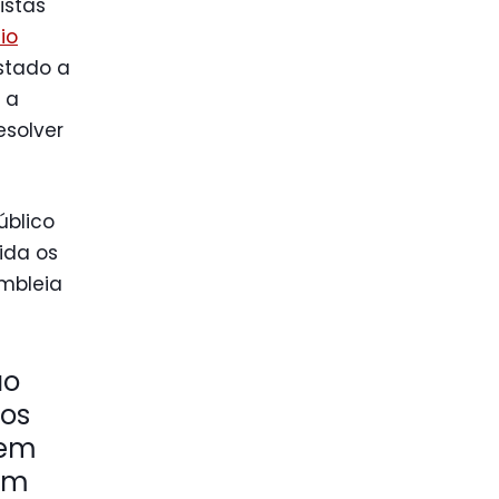
istas
io
Estado a
 a
esolver
úblico
ida os
mbleia
ão
aos
vem
em