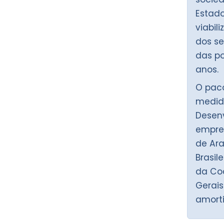
Estado
viabil
dos se
das po
anos.
O paco
medida
Desen
empres
de Ar
Brasil
da Co
Gerai
amorti