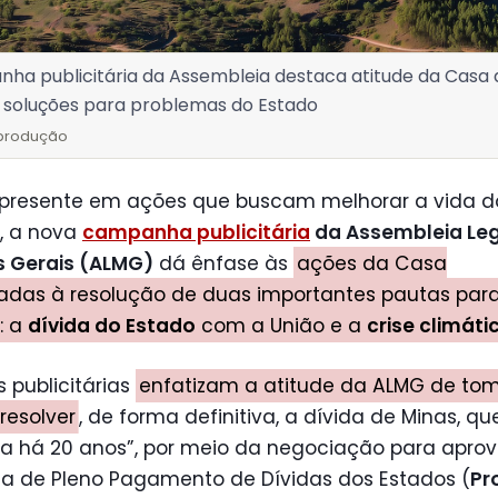
ha publicitária da Assembleia destaca atitude da Casa 
 soluções para problemas do Estado
eprodução
presente em ações que buscam melhorar a vida d
, a nova
campanha publicitária
da Assembleia Leg
s Gerais (ALMG)
dá ênfase às
ações da Casa
nadas à resolução de duas importantes pautas par
: a
dívida do Estado
com a União e a
crise climáti
 publicitárias
enfatizam a atitude da ALMG de to
 resolver
, de forma definitiva, a dívida de Minas, qu
va há 20 anos”, por meio da negociação para apro
a de Pleno Pagamento de Dívidas dos Estados (
Pr