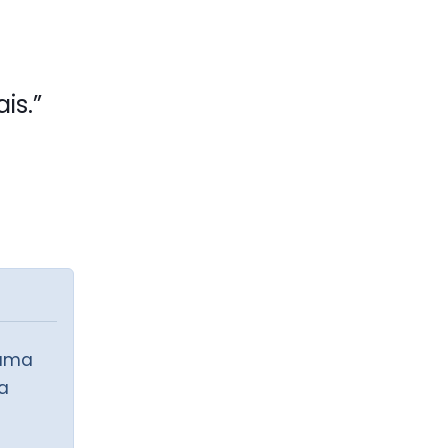
is.”
 uma
 a