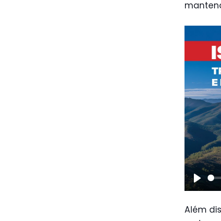
mantend
Play
Além di