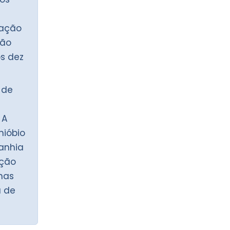
zação
ção
os dez
 de
 A
nióbio
anhia
ação
nas
 de