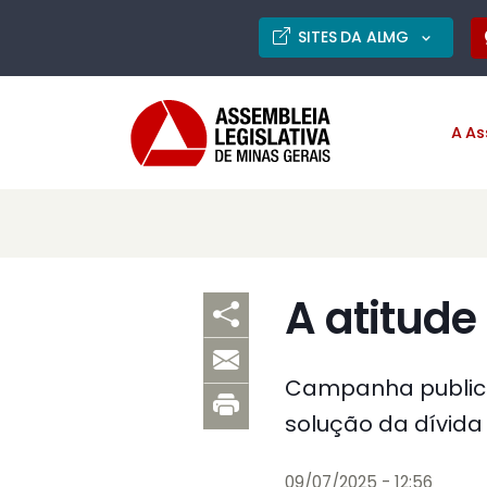
SITES DA ALMG
A As
A atitude
Campanha publici
solução da dívida
09/07/2025 - 12:56