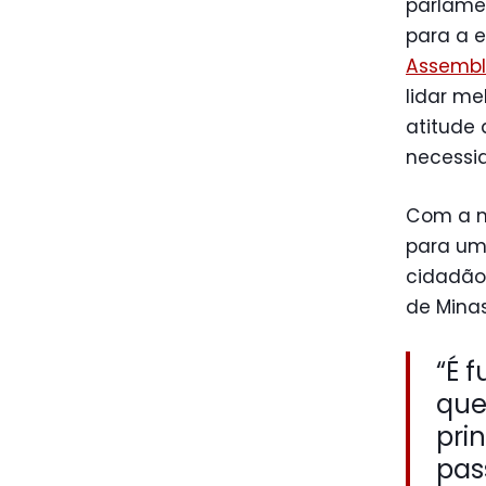
parlamen
para a 
Assembl
lidar m
atitude 
necessid
Com a m
para um
cidadão
de Minas
“É 
que
pri
pas