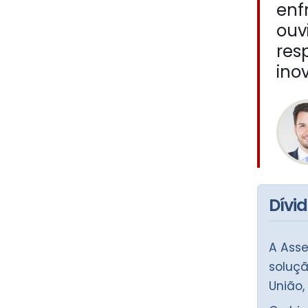
enf
ouv
res
ino
Dívi
A Asse
soluçã
União,