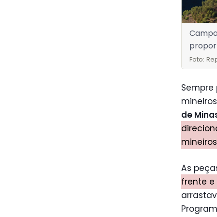
Campan
propor
Foto: R
Sempre 
mineiros
de Mina
direcio
mineiros
As peças
frente e
arrasta
Program