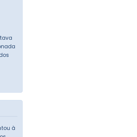
stava
ionada
 dos
ntou à
os