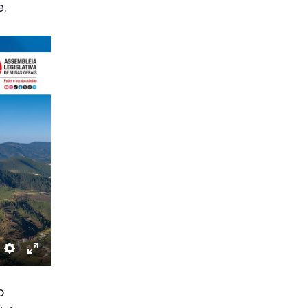
.
Settings
Enter
fullscreen
o