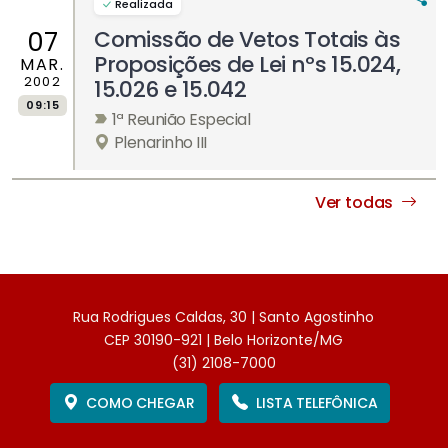
Realizada
Comissão de Vetos Totais às
07
Proposições de Lei nºs 15.024,
MAR.
2002
15.026 e 15.042
09:15
1ª Reunião Especial
Plenarinho III
Ver todas
Rua Rodrigues Caldas, 30 | Santo Agostinho
CEP 30190-921 | Belo Horizonte/MG
(31) 2108-7000
COMO CHEGAR
LISTA TELEFÔNICA