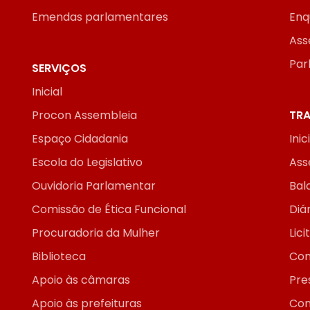
Emendas parlamentares
Enq
Ass
Par
SERVIÇOS
Inicial
Procon Assembleia
TRA
Espaço Cidadania
Inic
Escola do Legislativo
Ass
Ouvidoria Parlamentar
Bal
Comissão de Ética Funcional
Diár
Procuradoria da Mulher
Lic
Biblioteca
Con
Apoio às câmaras
Pre
Apoio às prefeituras
Con