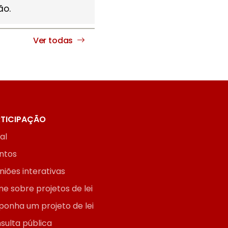
ão.
Ver todas
TICIPAÇÃO
ial
ntos
niões interativas
ne sobre projetos de lei
ponha um projeto de lei
sulta pública