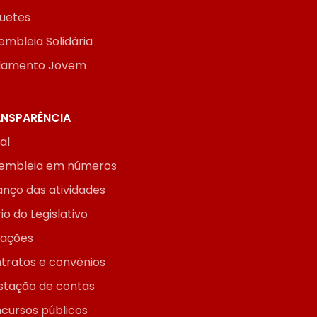
uetes
embleia Solidária
lamento Jovem
NSPARÊNCIA
ial
embleia em números
anço das atividades
io do Legislativo
itações
tratos e convênios
stação de contas
cursos públicos