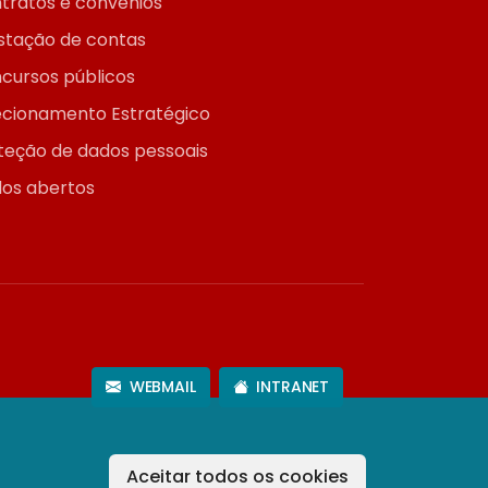
tratos e convênios
stação de contas
cursos públicos
ecionamento Estratégico
teção de dados pessoais
os abertos
WEBMAIL
INTRANET
Aceitar todos os cookies