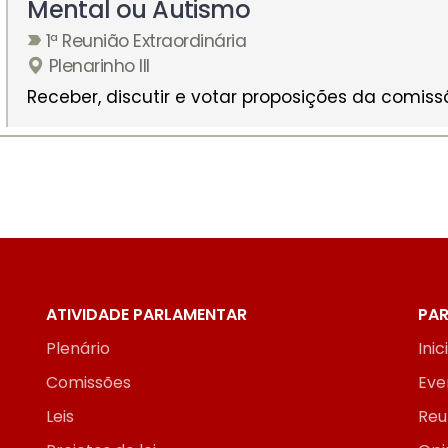
Mental ou Autismo
1ª Reunião Extraordinária
Plenarinho III
Receber, discutir e votar proposições da comiss
ATIVIDADE PARLAMENTAR
PAR
Plenário
Inic
Comissões
Eve
Leis
Reu