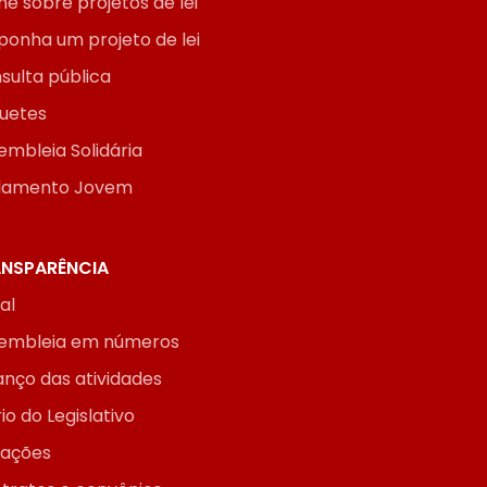
ne sobre projetos de lei
ponha um projeto de lei
sulta pública
uetes
embleia Solidária
lamento Jovem
NSPARÊNCIA
ial
embleia em números
anço das atividades
io do Legislativo
itações