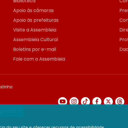
Biblioteca
Con
Apoio às câmaras
Pre
Apoio às prefeituras
Con
Visite a Assembleia
Dir
Assembleia Cultural
Pro
Boletins por e-mail
Dad
Fale com a Assembleia
ostinho
TELEFÔNICA
ia do seu site e oferecer recursos de acessibilidade.