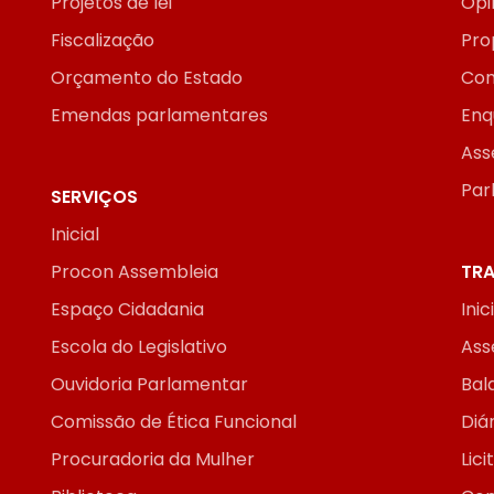
Projetos de lei
Opi
Fiscalização
Pro
Orçamento do Estado
Con
Emendas parlamentares
Enq
Ass
Par
SERVIÇOS
Inicial
Procon Assembleia
TRA
Espaço Cidadania
Inic
Escola do Legislativo
Ass
Ouvidoria Parlamentar
Bal
Comissão de Ética Funcional
Diár
Procuradoria da Mulher
Lic