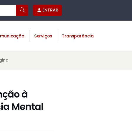
ENTRAR
municação
Serviços
Transparência
gina
nção à
cia Mental