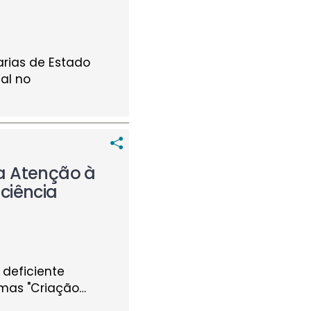
rias de Estado
al no
a Atenção à
ciência
 deficiente
emas "Criação
…