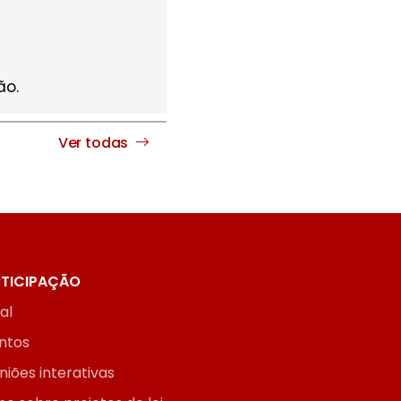
ão.
Ver todas
TICIPAÇÃO
ial
ntos
niões interativas