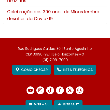
de Minas
Celebração dos 300 anos de Minas lembra
desafios da Covid-19
Rua Rodrigues Caldas, 30 | Santo Agostinho
CEP 30190-921 | Belo Horizonte/MG
(31) 2108-7000
COMO CHEGAR
LISTA TELEFÔNICA
WEBMAIL
INTRANET