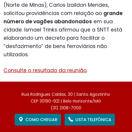
(Norte de Minas), Carlos Izaildon Mendes,
solicitou providências com relação ao
grande
número de vagões abandonados
em sua
cidade. Ismael Trinks afirmou que a SNTT está
elaborando um decreto para facilitar o
“desfazimento” de bens ferroviários não
utilizados.
Consulte o resultado da reunião
.
Rua Rodrigues Caldas, 30 | Santo Agostinho
CEP 30190-921 | Belo Horizonte/MG
(31) 2108-7000
COMO CHEGAR
LISTA TELEFÔNICA