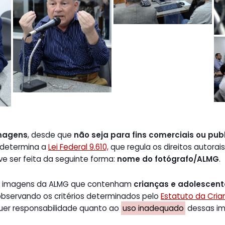
magens
, desde que
não seja para fins comerciais ou publ
 determina a
Lei Federal 9.610,
que regula os direitos autorais
ve ser feita da seguinte forma:
nome do fotógrafo/ALMG
.
de imagens da ALMG que contenham
crianças e adolescen
 observando os critérios determinados pelo
Estatuto da Cri
uer responsabilidade quanto ao
uso inadequado
dessas ima