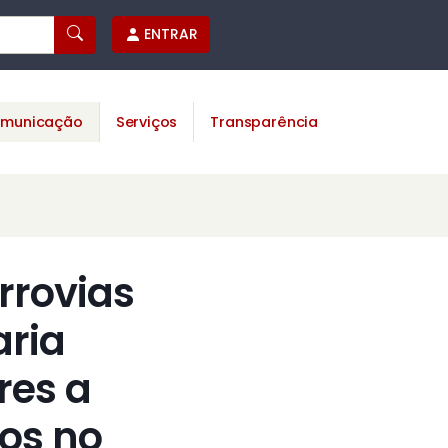
ENTRAR
municação
Serviços
Transparência
rrovias
aria
res a
ios no