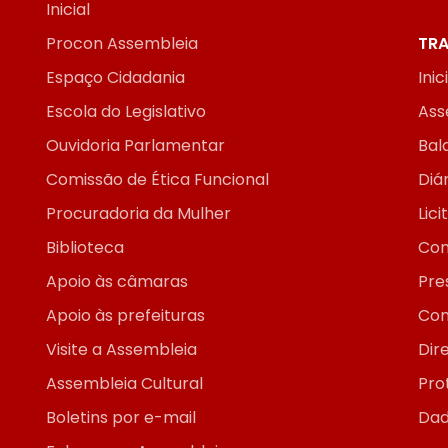
Inicial
Procon Assembleia
TRA
Espaço Cidadania
Inic
Escola do Legislativo
Ass
Ouvidoria Parlamentar
Bal
Comissão de Ética Funcional
Diár
Procuradoria da Mulher
Lic
Biblioteca
Con
Apoio às câmaras
Pre
Apoio às prefeituras
Con
Visite a Assembleia
Dir
Assembleia Cultural
Pro
Boletins por e-mail
Dad