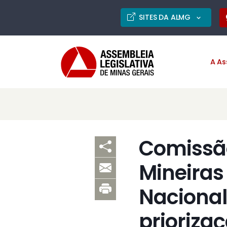
SITES DA ALMG
A As
Comissão
Mineiras
Nacional
priorizaç