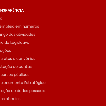
NSPARÊNCIA
ial
embleia em números
anço das atividades
io do Legislativo
itações
tratos e convênios
stação de contas
cursos públicos
ecionamento Estratégico
teção de dados pessoais
os abertos