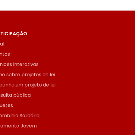
TICIPAÇÃO
ial
ntos
niões interativas
ne sobre projetos de lei
ponha um projeto de lei
sulta pública
uetes
embleia Solidária
lamento Jovem