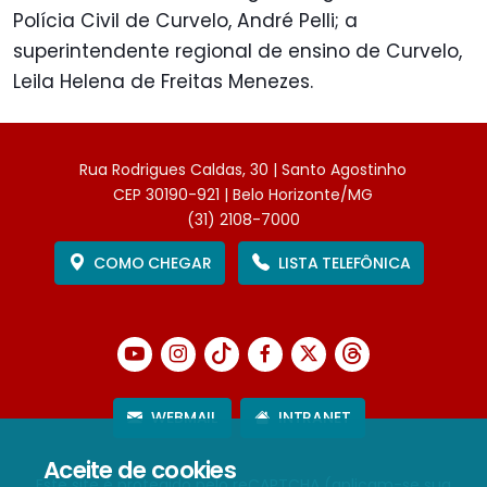
Polícia Civil de Curvelo, André Pelli; a
superintendente regional de ensino de Curvelo,
Leila Helena de Freitas Menezes.
Rua Rodrigues Caldas, 30 | Santo Agostinho
CEP 30190-921 | Belo Horizonte/MG
(31) 2108-7000
COMO CHEGAR
LISTA TELEFÔNICA
WEBMAIL
INTRANET
Aceite de cookies
Este site é protegido pelo reCAPTCHA (aplicam-se sua