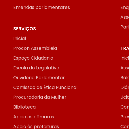
Emendas parlamentares
Enq
Ass
Par
SERVIÇOS
Inicial
Procon Assembleia
TRA
Espaço Cidadania
Inic
Escola do Legislativo
Ass
Ouvidoria Parlamentar
Bal
Comissão de Ética Funcional
Diár
Procuradoria da Mulher
Lic
Biblioteca
Con
Apoio às câmaras
Pre
Apoio às prefeituras
Con