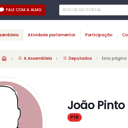
FALE COM A ALMG
sembleia
Atividade parlamentar
Participação
Co
A Assembleia
Deputados
Esta página
João Pinto 
PTB