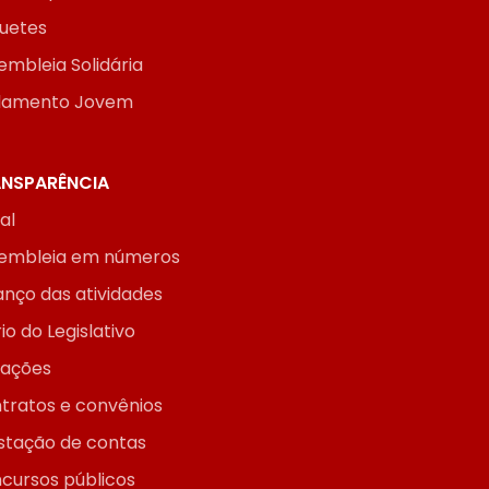
uetes
embleia Solidária
lamento Jovem
NSPARÊNCIA
ial
embleia em números
anço das atividades
io do Legislativo
itações
tratos e convênios
stação de contas
cursos públicos